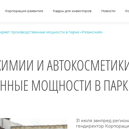
Корпорация развития
Кадры для инвесторов
Новости
К
иряет производственные мощности в парке «Рязанский»
ХИМИИ И АВТОКОСМЕТИК
ННЫЕ МОЩНОСТИ В ПАРК
31 июля зампред регион
гендиректор Корпораци