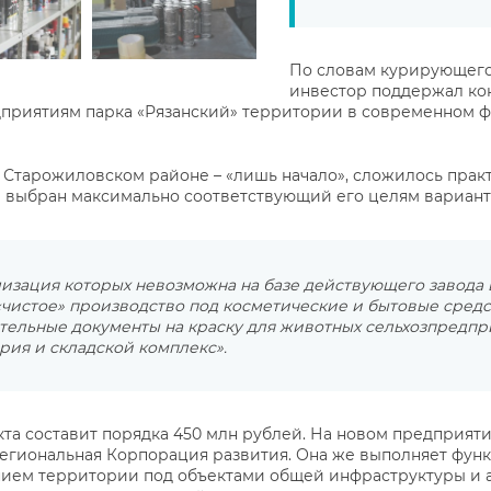
По словам курирующего 
инвестор поддержал кон
приятиям парка «Рязанский» территории в современном ф
в Старожиловском районе – «лишь начало», сложилось практ
л выбран максимально соответствующий его целям вариант 
лизация которых невозможна на базе действующего завода 
 «чистое» производство под косметические и бытовые сред
шительные документы на краску для животных сельхозпредп
рия и складской комплекс».
а составит порядка 450 млн рублей. На новом предприятии
егиональная Корпорация развития. Она же выполняет фун
анием территории под объектами общей инфраструктуры и