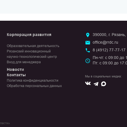
Корпорация развития
390000, г. Рязань,
office@rrdc.ru
Образовательная деятельность
8 (4912) 77-77-17
Рязанский инновационный
научно-технологический центр
Пн-чт: с 09:00 до 
Вход для менеджера
Пт: с 09:00 до 17:
Новости
Контакты
Мы в социальных медиа:
Политика конфиденциальности
Вконтакте
Max
Telegram
Обработка персональных данных
бласти»