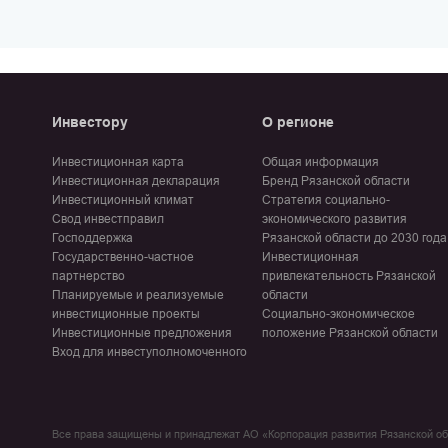
Инвестору
О регионе
Инвестиционная карта
Общая информация
Инвестиционная декларация
Бренд Рязанской области
Инвестиционный климат
Стратегия социально-
Свод инвестправил
экономического развития
Господдержка
Рязанской области до 2030 года
Государственно-частное
Инвестиционная
партнерство
привлекательность Рязанской
Планируемые и реализуемые
области
инвестиционные проекты
Социально-экономическое
Инвестиционные предложения
положение Рязанской области
Вход для инвеступолномоченного
Все права защищены и принадлежат АО «Корпорация развития Рязанской о