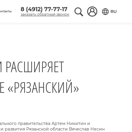
8 (4912) 77-77-17
Поиск по сайту
Вход в аккаунт
RU
онтакты
заказать обратный звонок
Переключить
И РАСШИРЯЕТ
Е «РЯЗАНСКИЙ»
ального правительства Артем Никитин и
и развития Рязанской области Вячеслав Несин