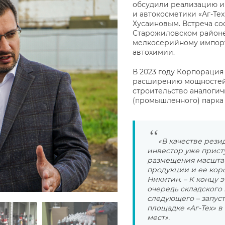
обсудили реализацию и
и автокосметики «Аг-Те
Хусаиновым. Встреча со
Старожиловском районе,
мелкосерийному импор
автохимии.
В 2023 году Корпораци
расширению мощностей,
строительство аналогич
(промышленного) парка 
«В качестве рези
инвестор уже прист
размещения масшта
продукции и ее коро
Никитин. – К концу 
очередь складского 
следующего – запус
площадке «Аг-Тех» в
мест».