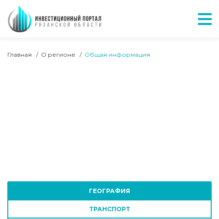
Отк
ХЛЕБНЫЕ КРОШКИ
Главная
О регионе
Общая информация
КОНТЕНТ САЙТА
ВИДЕО В РАЗДЕЛЕ
ГЕОГРАФИЯ
ТРАНСПОРТ