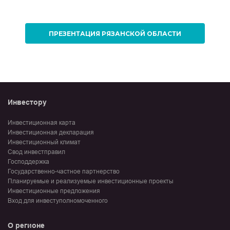
ПРЕЗЕНТАЦИЯ РЯЗАНСКОЙ ОБЛАСТИ
Инвестору
Инвестиционная карта
Инвестиционная декларация
Инвестиционный климат
Свод инвестправил
Господдержка
Государственно-частное партнерство
Планируемые и реализуемые инвестиционные проекты
Инвестиционные предложения
Вход для инвеступолномоченного
О регионе