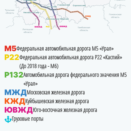
Скопинский
Ухоловский
Сараевский
Ряжский
Милославский
Александро-Невский
ЮВЖД
М5
Федеральная автомобильная дорога М5 «Урал»
P22
Федеральная автомобильная дорога Р22 «Каспий»
(До 2018 года - М6)
P132
Автомобильная дорога федерального значения М5
«Урал»
МЖД
Московская железная дорога
КЖД
Куйбышевская железная дорога
ЮВЖД
Юго-восточная железная дорога
Грузовые порты