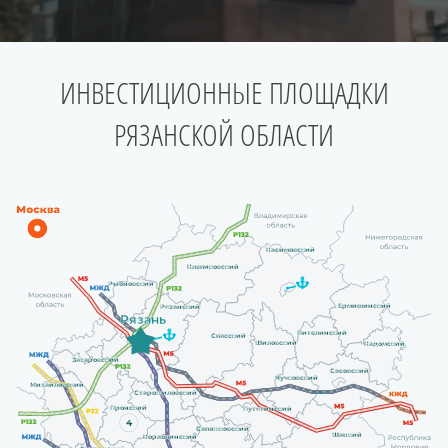
ИНВЕСТИЦИОННЫЕ ПЛОЩАДКИ
РЯЗАНСКОЙ ОБЛАСТИ
Касимовский
Клепиковский
Рыбновский
Ермишинский
Рязанский
Рязань
Пителинский
Спасский
Шиловский
Кадомский
Захаровский
Сасовский
Чучковский
Михайловский
Старожиловский
Пронский
Путятинский
4
Сапожковский
Шацкий
Кораблинский