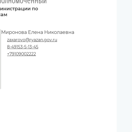
министрации по
сам
Миронова Елена Николаевна
zaxarovo@ryazan.gov.ru
8-49153-5-13-45
+79109002222