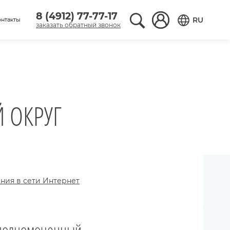
8 (4912) 77-77-17
Поиск по сайту
Вход в аккаунт
RU
онтакты
заказать обратный звонок
Переключить
 ОКРУГ
ния в сети Интернет
полномоченный