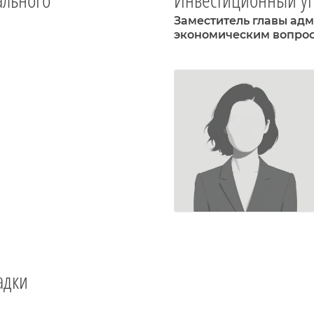
Заместитель главы ад
экономическим вопро
адки