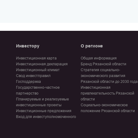
Инвестору
О регионе
Инвестиционная карта
Общая информация
Инвестиционная декларация
Бренд Рязанской области
Инвестиционный климат
Стратегия социально-
Свод инвестправил
экономического развития
Господдержка
Рязанской области до 2030 года
Государственно-частное
Инвестиционная
партнерство
привлекательность Рязанской
Планируемые и реализуемые
области
инвестиционные проекты
Социально-экономическое
Инвестиционные предложения
положение Рязанской области
Вход для инвеступолномоченного