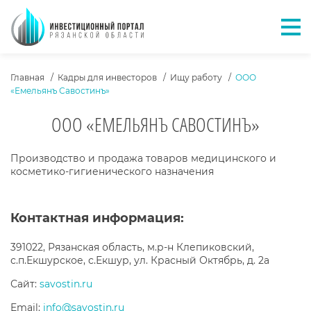
Отк
ХЛЕБНЫЕ КРОШКИ
Главная
Кадры для инвесторов
Ищу работу
ООО
«Емельянъ Савостинъ»
ООО «ЕМЕЛЬЯНЪ САВОСТИНЪ»
ОПИСАНИЕ КОМПАНИИ
Производство и продажа товаров медицинского и
косметико-гигиенического назначения
Контактная информация:
391022, Рязанская область, м.р-н Клепиковский,
с.п.Екшурское, с.Екшур, ул. Красный Октябрь, д. 2а
Сайт:
savostin.ru
Email:
info@savostin.ru