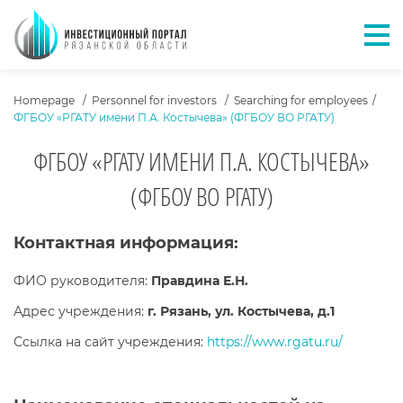
Отк
ХЛЕБНЫЕ КРОШКИ
Homepage
Personnel for investors
Searching for employees
ФГБОУ «РГАТУ имени П.А. Костычева» (ФГБОУ ВО РГАТУ)
ФГБОУ «РГАТУ ИМЕНИ П.А. КОСТЫЧЕВА»
(ФГБОУ ВО РГАТУ)
ТЕКСТ ПАРТНЕРА
Контактная информация:
ФИО руководителя:
Правдина Е.Н.
Адрес учреждения:
г. Рязань, ул. Костычева, д.1
Ссылка на сайт учреждения:
https://www.rgatu.ru/