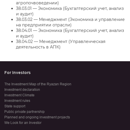
агропочвоведении)
38.03.01 — Экономика (Бухгалтерский учет, анализ
и аудит)
38.03.02 — Менеджмент (Экономика и управление
на предприятии отрасли)
38.04.01 — Экономика (Бухгалтерский учет, анализ
и аудит)
38.04.02 — Менеджмент (Управленческая
деятельность в АПК)
For Investors
The Investment Map of the Ryazan Region
Investment declaration
Investment Climate
Investment rules
State support
Public private partnership
Planned and ongoing investment projects
We Look for an Investor