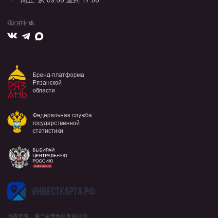
周五: 从 09:00 直到 17:00
我们在社媒:
Вконтакте
Max
Telegram
Бренд-платформа
Рязанской
области
Федеральная служба
государственной
статистики
版权所有，属于梁赞地区发展公司