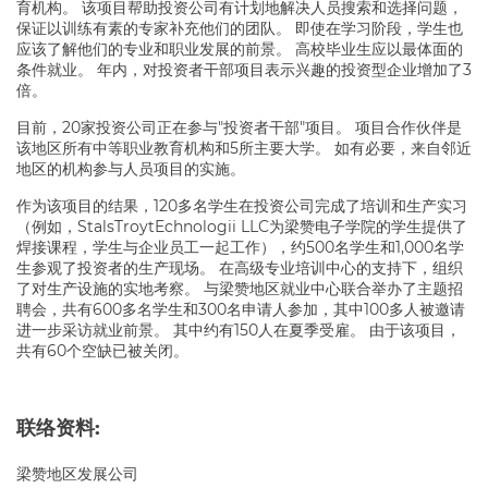
育机构。 该项目帮助投资公司有计划地解决人员搜索和选择问题，
保证以训练有素的专家补充他们的团队。 即使在学习阶段，学生也
应该了解他们的专业和职业发展的前景。 高校毕业生应以最体面的
条件就业。 年内，对投资者干部项目表示兴趣的投资型企业增加了3
倍。
目前，20家投资公司正在参与"投资者干部"项目。 项目合作伙伴是
该地区所有中等职业教育机构和5所主要大学。 如有必要，来自邻近
地区的机构参与人员项目的实施。
作为该项目的结果，120多名学生在投资公司完成了培训和生产实习
（例如，StalsTroytEchnologii LLC为梁赞电子学院的学生提供了
焊接课程，学生与企业员工一起工作），约500名学生和1,000名学
生参观了投资者的生产现场。 在高级专业培训中心的支持下，组织
了对生产设施的实地考察。 与梁赞地区就业中心联合举办了主题招
聘会，共有600多名学生和300名申请人参加，其中100多人被邀请
进一步采访就业前景。 其中约有150人在夏季受雇。 由于该项目，
共有60个空缺已被关闭。
联络资料:
梁赞地区发展公司