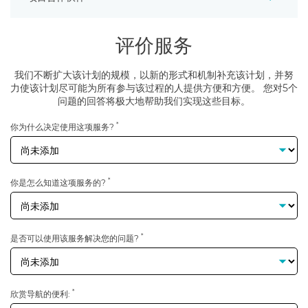
评价服务
Центр опережающей профессиональной подготовки
Рязанской области
我们不断扩大该计划的规模，以新的形式和机制补充该计划，并努
Государственное казенное учреждение Центр занятости
力使该计划尽可能为所有参与该过程的人提供方便和方便。 您对5个
населения Рязанской области
问题的回答将极大地帮助我们实现这些目标。
Рязанское региональное отделение Молодежной
*
你为什么决定使用这项服务?
общероссийской общественной организации "Российские
Студенческие Отряды"
*
你是怎么知道这项服务的?
*
是否可以使用该服务解决您的问题?
*
欣赏导航的便利: