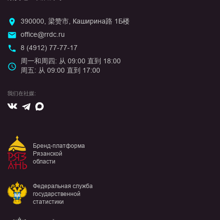
390000, 梁赞市, Каширина路 1Б楼
office@rrdc.ru
8 (4912) 77-77-17
周一和周四: 从 09:00 直到 18:00
周五: 从 09:00 直到 17:00
我们在社媒:
Вконтакте
Max
Telegram
Бренд-платформа
Рязанской
области
Федеральная служба
государственной
статистики