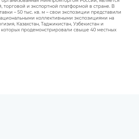
организованная Минпромторгом России, является
, торговой и экспортной платформой в стране. В
авки – 50 тыс. кв. м – свои экспозиции представили
 национальными коллективными экспозициями на
изия, Казахстан, Таджикистан, Узбекистан и
л которых продемонстрировали свыше 40 местных