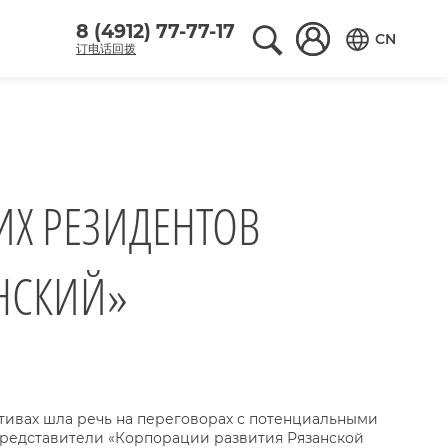
8 (4912) 77-77-17
Поиск по сайту
Вход в аккаунт
CN
订电话回拨
Переключить
ИХ РЕЗИДЕНТОВ
НСКИЙ»
тивах шла речь на переговорах с потенциальными
представители «Корпорации развития Рязанской