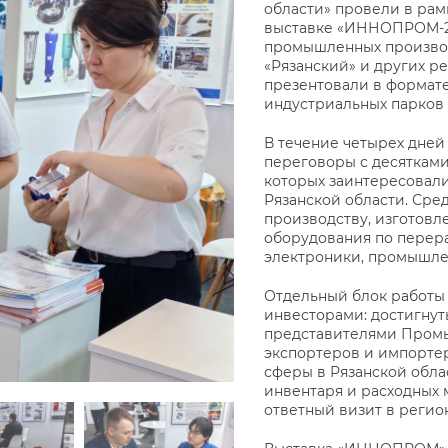
области» провели в ра
выставке «ИННОПРОМ-20
промышленных производ
«Рязанский» и других р
презентовали в формат
индустриальных парков 
В течение четырех дне
переговоры с десяткам
которых заинтересовал
Рязанской области. Сре
производству, изготовл
оборудования по перера
электроники, промышле
Отдельный блок работы
инвесторами: достигнут
представителями Промы
экспортеров и импорте
сферы в Рязанской обл
инвентаря и расходных 
ответный визит в регион