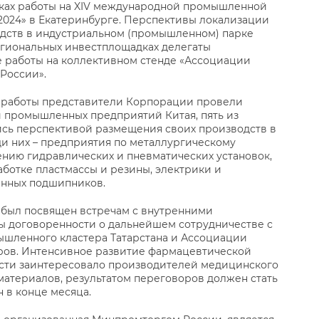
мках работы на XIV международной промышленной
24» в Екатеринбурге. Перспективы локализации
ств в индустриальном (промышленном) парке
егиональных инвестплощадках делегаты
е работы на коллективном стенде «Ассоциации
России».
й работы представители Корпорации провели
и промышленных предприятий Китая, пять из
ись перспективой размещения своих производств в
ди них – предприятия по металлургическому
ению гидравлических и пневматических установок,
ботке пластмассы и резины, электрики и
нных подшипников.
 был посвящен встречам с внутренними
ы договоренности о дальнейшем сотрудничестве с
шленного кластера Татарстана и Ассоциации
ров. Интенсивное развитие фармацевтической
асти заинтересовало производителей медицинского
материалов, результатом переговоров должен стать
 в конце месяца.