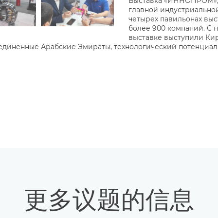
Выставка «ИННОПРОМ», 
главной индустриальной
четырех павильонах выст
более 900 компаний. С
выставке выступили Кирг
бъединенные Арабские Эмираты, технологический потенциа
更多议题的信息