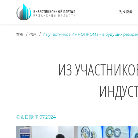
为投资者
ХЛЕБНЫЕ КРОШКИ
首页
信息
Из участников ИННОПРОМа – в будущих резиден
ИЗ УЧАСТНИКО
ИНДУС
ТЕКСТ НОВОСТИ
公布日期: 11.07.2024