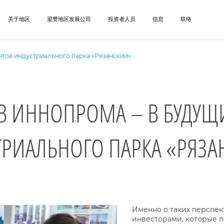
关于地区
梁赞地区发展公司
投资者人员
信息
联络
тов индустриального парка «Рязанский»
В ИННОПРОМА – В БУДУЩ
ТРИАЛЬНОГО ПАРКА «РЯЗА
Именно о таких перспек
инвесторами, которые 